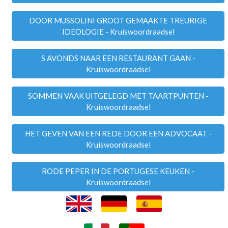
DOOR MUSSOLINI GROOT GEMAAKTE TREURIGE
IDEOLOGIE - Kruiswoordraadsel
S AVONDS NAAR EEN RESTAURANT GAAN -
Kruiswoordraadsel
SOMMEN VAAK UITGELEGD MET TAARTPUNTEN -
Kruiswoordraadsel
HET GEVEN VAN EEN REDE DOOR EEN ADVOCAAT -
Kruiswoordraadsel
RODE PEPER IN DE PORTUGESE KEUKEN -
Kruiswoordraadsel