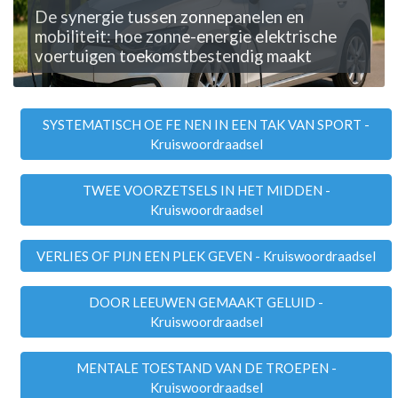
De synergie tussen zonnepanelen en
mobiliteit: hoe zonne-energie elektrische
voertuigen toekomstbestendig maakt
SYSTEMATISCH OE FE NEN IN EEN TAK VAN SPORT -
Kruiswoordraadsel
TWEE VOORZETSELS IN HET MIDDEN -
Kruiswoordraadsel
VERLIES OF PIJN EEN PLEK GEVEN - Kruiswoordraadsel
DOOR LEEUWEN GEMAAKT GELUID -
Kruiswoordraadsel
MENTALE TOESTAND VAN DE TROEPEN -
Kruiswoordraadsel